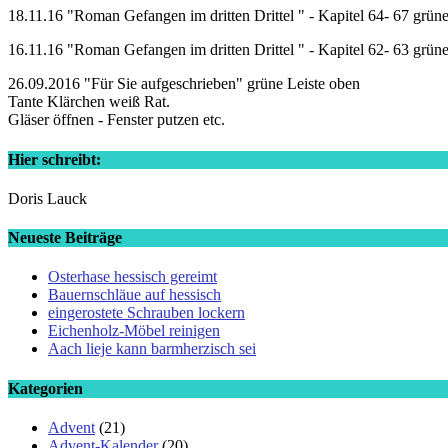
18.11.16 "Roman Gefangen im dritten Drittel " - Kapitel 64- 67 grün
16.11.16 "Roman Gefangen im dritten Drittel " - Kapitel 62- 63 grün
26.09.2016 "Für Sie aufgeschrieben" grüne Leiste oben
Tante Klärchen weiß Rat.
Gläser öffnen - Fenster putzen etc.
Hier schreibt:
Doris Lauck
Neueste Beiträge
Osterhase hessisch gereimt
Bauernschläue auf hessisch
eingerostete Schrauben lockern
Eichenholz-Möbel reinigen
Aach lieje kann barmherzisch sei
Kategorien
Advent
(21)
Advent-Kalender
(20)