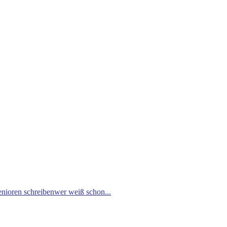
enioren schreiben
wer weiß schon...