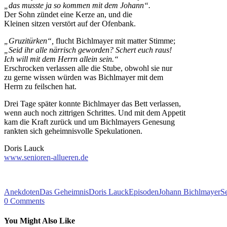
„das musste ja so kommen mit dem Johann“.
Der Sohn zündet eine Kerze an, und die
Kleinen sitzen verstört auf der Ofenbank.
„Gruzitürken“,
flucht Bichlmayer mit matter Stimme;
„Seid ihr alle närrisch geworden? Schert euch raus!
Ich will mit dem Herrn allein sein.“
Erschrocken verlassen alle die Stube, obwohl sie nur
zu gerne wissen würden was Bichlmayer mit dem
Herrn zu feilschen hat.
Drei Tage später konnte Bichlmayer das Bett verlassen,
wenn auch noch zittrigen Schrittes. Und mit dem Appetit
kam die Kraft zurück und um Bichlmayers Genesung
rankten sich geheimnisvolle Spekulationen.
Doris Lauck
www.senioren-allueren.de
Anekdoten
Das Geheimnis
Doris Lauck
Episoden
Johann Bichlmayer
S
0
Comments
You Might Also Like