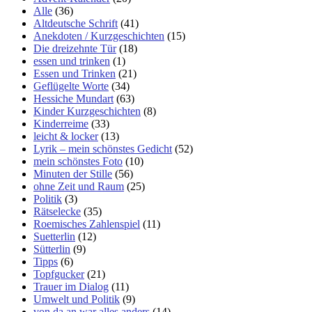
Alle
(36)
Altdeutsche Schrift
(41)
Anekdoten / Kurzgeschichten
(15)
Die dreizehnte Tür
(18)
essen und trinken
(1)
Essen und Trinken
(21)
Geflügelte Worte
(34)
Hessiche Mundart
(63)
Kinder Kurzgeschichten
(8)
Kinderreime
(33)
leicht & locker
(13)
Lyrik – mein schönstes Gedicht
(52)
mein schönstes Foto
(10)
Minuten der Stille
(56)
ohne Zeit und Raum
(25)
Politik
(3)
Rätselecke
(35)
Roemisches Zahlenspiel
(11)
Suetterlin
(12)
Sütterlin
(9)
Tipps
(6)
Topfgucker
(21)
Trauer im Dialog
(11)
Umwelt und Politik
(9)
von da an war alles anders
(14)