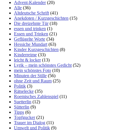
Advent-Kalender
(20)
Alle
(36)
Altdeutsche Schrift
(41)
Anekdoten / Kurzgeschichten
(15)
Die dreizehnte Tür
(18)
essen und trinken
(1)
Essen und Trinken
(21)
Geflügelte Worte
(34)
Hessiche Mundart
(63)
Kinder Kurzgeschichten
(8)
Kinderreime
(33)
leicht & locker
(13)
Lyrik – mein schönstes Gedicht
(52)
mein schönstes Foto
(10)
Minuten der Stille
(56)
ohne Zeit und Raum
(25)
Politik
(3)
Rätselecke
(35)
Roemisches Zahlenspiel
(11)
Suetterlin
(12)
Sütterlin
(9)
Tipps
(6)
Topfgucker
(21)
Trauer im Dialog
(11)
Umwelt und Politik
(9)