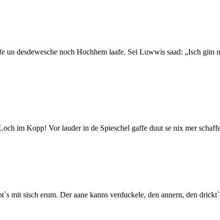
afe un desdewesche noch Hochhem laafe. Sei Luwwis saad: „Isch giin m
 Loch im Kopp! Vor lauder in de Spieschel gaffe duut se nix mer schaf
t`s mit sisch erum. Der aane kanns verduckele, den annern, den drickt