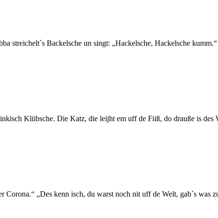
bba streichelt`s Backelsche un singt: „Hackelsche, Hackelsche kumm.“
tinkisch Kliibsche. Die Katz, die leijht em uff de Fiiß, do drauße is 
 Corona.“ „Des kenn isch, du warst noch nit uff de Welt, gab`s was zu 