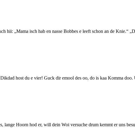
isch hii: „Mama isch hab en nasse Bobbes e leeft schon an de Knie.“ „D
Dikdad host du e vier! Guck dir emool des oo, do is kaa Komma doo
ange Hoorn hod er, will dein Woi versuche drum kemmt er uns besuche.