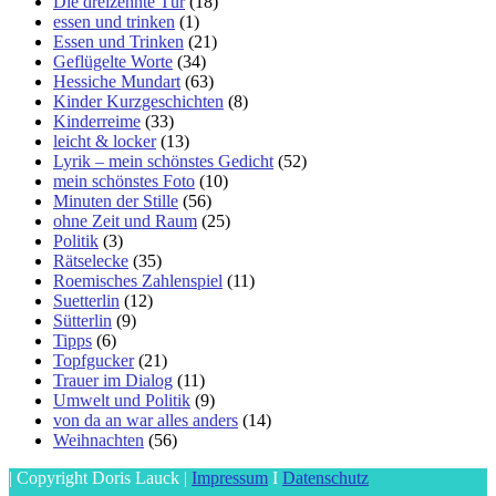
Die dreizehnte Tür
(18)
essen und trinken
(1)
Essen und Trinken
(21)
Geflügelte Worte
(34)
Hessiche Mundart
(63)
Kinder Kurzgeschichten
(8)
Kinderreime
(33)
leicht & locker
(13)
Lyrik – mein schönstes Gedicht
(52)
mein schönstes Foto
(10)
Minuten der Stille
(56)
ohne Zeit und Raum
(25)
Politik
(3)
Rätselecke
(35)
Roemisches Zahlenspiel
(11)
Suetterlin
(12)
Sütterlin
(9)
Tipps
(6)
Topfgucker
(21)
Trauer im Dialog
(11)
Umwelt und Politik
(9)
von da an war alles anders
(14)
Weihnachten
(56)
| Copyright Doris Lauck |
Impressum
I
Datenschutz