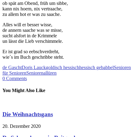
ob spät am Obend, früh um sibbe,
kann nix hoern, nix vertraache,
zu allem hot er was zu saache.
Alles will er besser wisse,
de annern saache was se misse,
sucht alsfort in de Krimmele
un lässt die Lieb verschimmele.
Er ist grad so eebschverdreht,
wie`s im Buch geschribbe steht.
de Gascht
Doris Lauck
goldisch hessisch
hessisch gebabbel
Senioren
für Senioren
Seniorenallüren
0
Comments
You Might Also Like
Die Weihnachtsgans
20. Dezember 2020