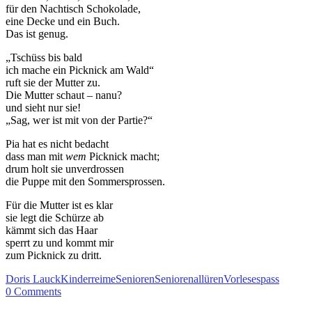
für den Nachtisch Schokolade,
eine Decke und ein Buch.
Das ist genug.
„Tschüss bis bald
ich mache ein Picknick am Wald“
ruft sie der Mutter zu.
Die Mutter schaut – nanu?
und sieht nur sie!
„Sag, wer ist mit von der Partie?“
Pia hat es nicht bedacht
dass man mit
wem
Picknick macht;
drum holt sie unverdrossen
die Puppe mit den Sommersprossen.
Für die Mutter ist es klar
sie legt die Schürze ab
kämmt sich das Haar
sperrt zu und kommt mir
zum Picknick zu dritt.
Doris Lauck
Kinderreime
Senioren
Seniorenallüren
Vorlesespass
0
Comments