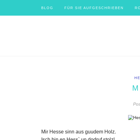
BLOG
FÜR SIE AUFGESCHRIEBEN
R
HE
M
Po
Mir Hesse sinn aus guudem Holz.
Isch bin en Hess` un dodruf stolz!