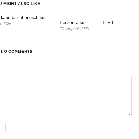
U MIGHT ALSO LIKE
e kann barmherzisch sei
Hessenrätsel H-R-5
r 2026
30. August 2020
NO COMMENTS