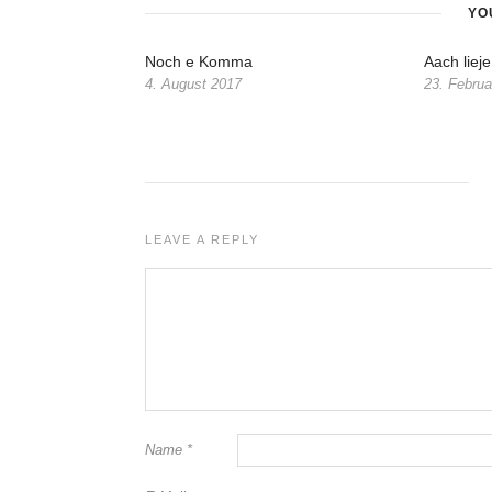
YO
Noch e Komma
Aach liej
4. August 2017
23. Februa
LEAVE A REPLY
Name
*