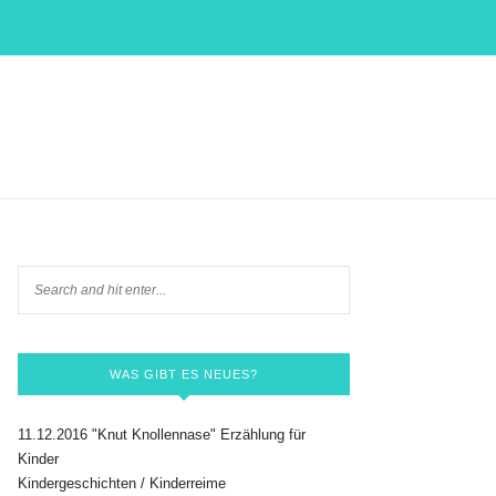
WAS GIBT ES NEUES?
11.12.2016 "Knut Knollennase" Erzählung für
Kinder
Kindergeschichten / Kinderreime