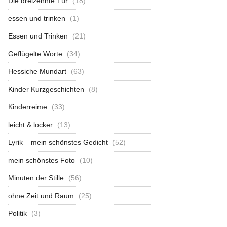
Die dreizehnte Tür
(18)
essen und trinken
(1)
Essen und Trinken
(21)
Geflügelte Worte
(34)
Hessiche Mundart
(63)
Kinder Kurzgeschichten
(8)
Kinderreime
(33)
leicht & locker
(13)
Lyrik – mein schönstes Gedicht
(52)
mein schönstes Foto
(10)
Minuten der Stille
(56)
ohne Zeit und Raum
(25)
Politik
(3)