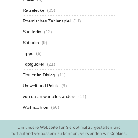
Rätselecke
(35)
Roemisches Zahlenspiel
(11)
Suetterlin
(12)
Sütterlin
(9)
Tipps
(6)
Topfgucker
(21)
Trauer im Dialog
(11)
Umwelt und Politik
(9)
von da an war alles anders
(14)
Weihnachten
(56)
Um unsere Webseite für Sie optimal zu gestalten und
fortlaufend verbessern zu können, verwenden wir Cookies.