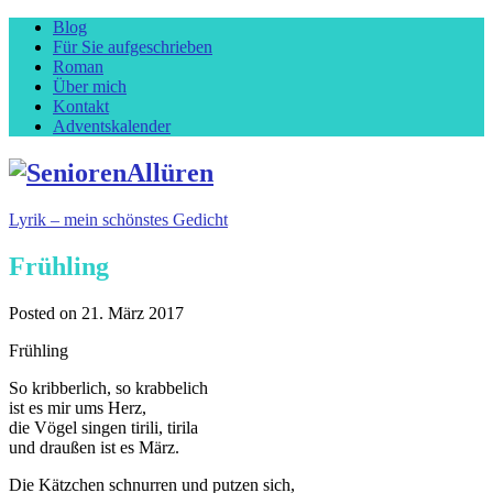
Blog
Für Sie aufgeschrieben
Roman
Über mich
Kontakt
Adventskalender
Lyrik – mein schönstes Gedicht
Frühling
Posted on
21. März 2017
Frühling
So kribberlich, so krabbelich
ist es mir ums Herz,
die Vögel singen tirili, tirila
und draußen ist es März.
Die Kätzchen schnurren und putzen sich,