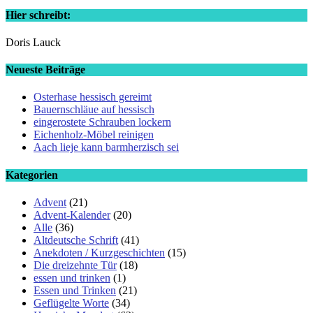
Hier schreibt:
Doris Lauck
Neueste Beiträge
Osterhase hessisch gereimt
Bauernschläue auf hessisch
eingerostete Schrauben lockern
Eichenholz-Möbel reinigen
Aach lieje kann barmherzisch sei
Kategorien
Advent
(21)
Advent-Kalender
(20)
Alle
(36)
Altdeutsche Schrift
(41)
Anekdoten / Kurzgeschichten
(15)
Die dreizehnte Tür
(18)
essen und trinken
(1)
Essen und Trinken
(21)
Geflügelte Worte
(34)