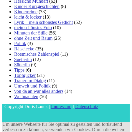
Hessiche Mundart
(63)
Kinder Kurzgeschichten
(8)
Kinderreime
(33)
leicht & locker
(13)
Lyrik – mein schönstes Gedicht
(52)
mein schönstes Foto
(10)
Minuten der Stille
(56)
ohne Zeit und Raum
(25)
Politik
(3)
Rätselecke
(35)
Roemisches Zahlenspiel
(11)
Suetterlin
(12)
Sütterlin
(9)
Tipps
(6)
Topfgucker
(21)
Trauer im Dialog
(11)
Umwelt und Politik
(9)
von da an war alles anders
(14)
Weihnachten
(56)
| Copyright Doris Lauck |
Impressum
I
Datenschutz
Um unsere Webseite für Sie optimal zu gestalten und fortlaufend
verbessern zu können, verwenden wir Cookies. Durch die weitere