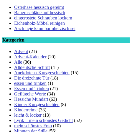
Osterhase hessisch gereimt
Bauernschläue auf hessisch
eingerostete Schrauben lockern
Eichenholz-Möbel reinigen
Aach lieje kann barmherzisch sei
Kategorien
Advent
(21)
Advent-Kalender
(20)
Alle
(36)
Altdeutsche Schrift
(41)
Anekdoten / Kurzgeschichten
(15)
Die dreizehnte Tür
(18)
essen und trinken
(1)
Essen und Trinken
(21)
Geflügelte Worte
(34)
Hessiche Mundart
(63)
Kinder Kurzgeschichten
(8)
Kinderreime
(33)
leicht & locker
(13)
Lyrik – mein schönstes Gedicht
(52)
mein schönstes Foto
(10)
Minuten der Stille
(56)