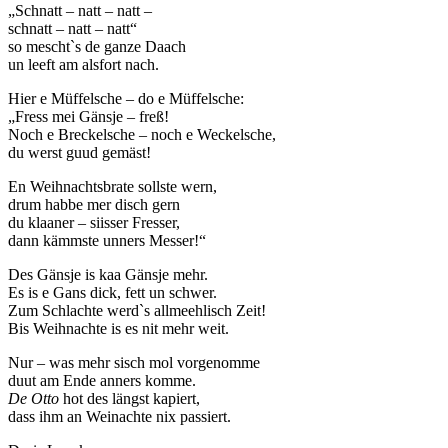
„Schnatt – natt – natt –
schnatt – natt – natt“
so mescht`s de ganze Daach
un leeft am alsfort nach.
Hier e Müffelsche – do e Müffelsche:
„Fress mei Gänsje – freß!
Noch e Breckelsche – noch e Weckelsche,
du werst guud gemäst!
En Weihnachtsbrate sollste wern,
drum habbe mer disch gern
du klaaner – siisser Fresser,
dann kämmste unners Messer!“
Des Gänsje is kaa Gänsje mehr.
Es is e Gans dick, fett un schwer.
Zum Schlachte werd`s allmeehlisch Zeit!
Bis Weihnachte is es nit mehr weit.
Nur – was mehr sisch mol vorgenomme
duut am Ende anners komme.
De Otto
hot des längst kapiert,
dass ihm an Weinachte nix passiert.