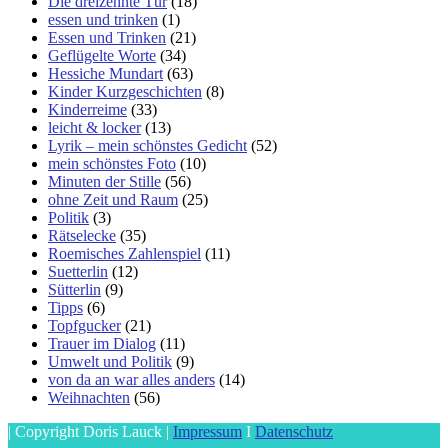
Die dreizehnte Tür
(18)
essen und trinken
(1)
Essen und Trinken
(21)
Geflügelte Worte
(34)
Hessiche Mundart
(63)
Kinder Kurzgeschichten
(8)
Kinderreime
(33)
leicht & locker
(13)
Lyrik – mein schönstes Gedicht
(52)
mein schönstes Foto
(10)
Minuten der Stille
(56)
ohne Zeit und Raum
(25)
Politik
(3)
Rätselecke
(35)
Roemisches Zahlenspiel
(11)
Suetterlin
(12)
Sütterlin
(9)
Tipps
(6)
Topfgucker
(21)
Trauer im Dialog
(11)
Umwelt und Politik
(9)
von da an war alles anders
(14)
Weihnachten
(56)
| Copyright Doris Lauck |
Impressum
I
Datenschutz