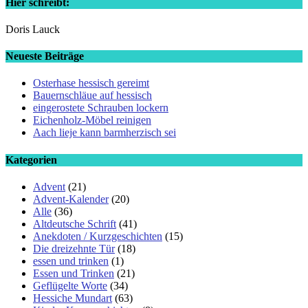
Hier schreibt:
Doris Lauck
Neueste Beiträge
Osterhase hessisch gereimt
Bauernschläue auf hessisch
eingerostete Schrauben lockern
Eichenholz-Möbel reinigen
Aach lieje kann barmherzisch sei
Kategorien
Advent
(21)
Advent-Kalender
(20)
Alle
(36)
Altdeutsche Schrift
(41)
Anekdoten / Kurzgeschichten
(15)
Die dreizehnte Tür
(18)
essen und trinken
(1)
Essen und Trinken
(21)
Geflügelte Worte
(34)
Hessiche Mundart
(63)