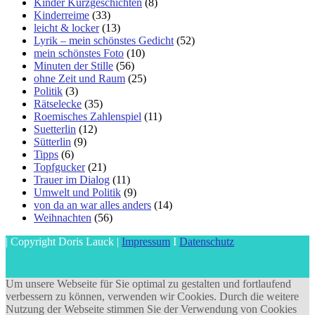
Kinder Kurzgeschichten
(8)
Kinderreime
(33)
leicht & locker
(13)
Lyrik – mein schönstes Gedicht
(52)
mein schönstes Foto
(10)
Minuten der Stille
(56)
ohne Zeit und Raum
(25)
Politik
(3)
Rätselecke
(35)
Roemisches Zahlenspiel
(11)
Suetterlin
(12)
Sütterlin
(9)
Tipps
(6)
Topfgucker
(21)
Trauer im Dialog
(11)
Umwelt und Politik
(9)
von da an war alles anders
(14)
Weihnachten
(56)
| Copyright Doris Lauck |
Impressum
I
Datenschutz
Um unsere Webseite für Sie optimal zu gestalten und fortlaufend
verbessern zu können, verwenden wir Cookies. Durch die weitere
Nutzung der Webseite stimmen Sie der Verwendung von Cookies