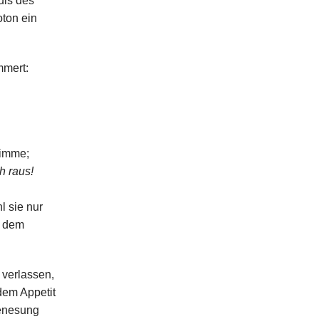
uls des
oton ein
mmert:
timme;
h raus!
l sie nur
t dem
 verlassen,
dem Appetit
Genesung