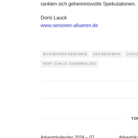
rankten sich geheimnisvolle Spekulationen.
Doris Lauck
www.senioren-allueren.de
BICHLMAYERS GEHEIMNIS
DAS GEHEIMNIS
LUSTI
WORT ZUM 13. DEZEMBER 2021
YO
Adventskalender 2024 – 07
Adventsk