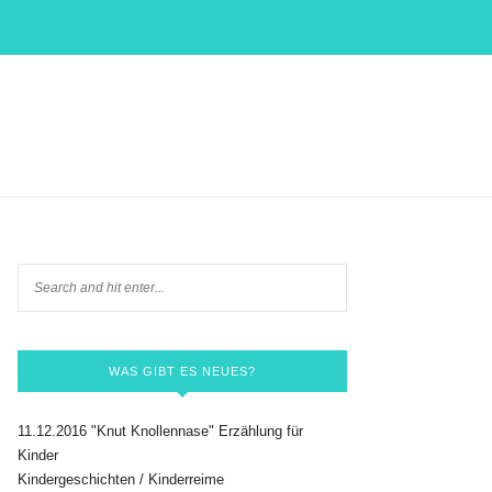
WAS GIBT ES NEUES?
11.12.2016 "Knut Knollennase" Erzählung für
Kinder
Kindergeschichten / Kinderreime