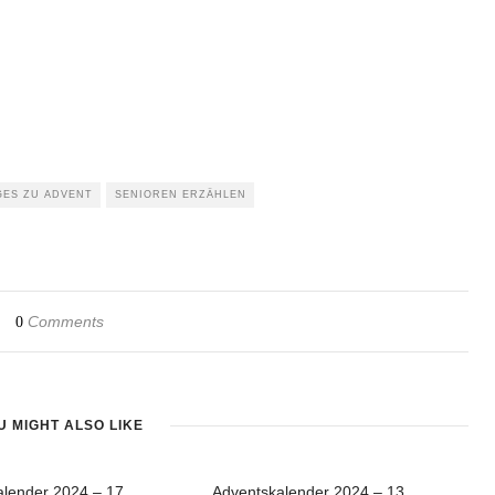
GES ZU ADVENT
SENIOREN ERZÄHLEN
Comments
0
U MIGHT ALSO LIKE
alender 2024 – 17
Adventskalender 2024 – 13