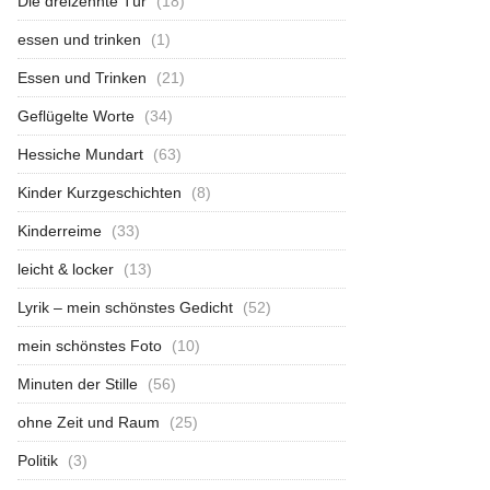
Die dreizehnte Tür
(18)
essen und trinken
(1)
Essen und Trinken
(21)
Geflügelte Worte
(34)
Hessiche Mundart
(63)
Kinder Kurzgeschichten
(8)
Kinderreime
(33)
leicht & locker
(13)
Lyrik – mein schönstes Gedicht
(52)
mein schönstes Foto
(10)
Minuten der Stille
(56)
ohne Zeit und Raum
(25)
Politik
(3)