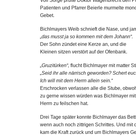
Voll Sorge prüfte Doktor Wagenbrecht den P
Patienten und Pfarrer Beierle murmelte mon
Gebet.
Bichlmayers Weib schnieft die Nase, und ja
„das musst ja so kommen mit dem Johann“.
Der Sohn zündet eine Kerze an, und die
Kleinen sitzen verstört auf der Ofenbank.
„Gruzitürken“,
flucht Bichlmayer mit matter S
„Seid ihr alle närrisch geworden? Schert euc
Ich will mit dem Herrn allein sein.“
Erschrocken verlassen alle die Stube, obwoh
zu gerne wissen würden was Bichlmayer mi
Herrn zu feilschen hat.
Drei Tage später konnte Bichlmayer das Bett
wenn auch noch zittrigen Schrittes. Und mit 
kam die Kraft zurück und um Bichlmayers 