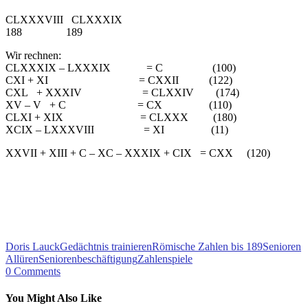
CLXXXVIII CLXXXIX
188 189
Wir rechnen:
CLXXXIX – LXXXIX = C (100)
CXI + XI = CXXII (122)
CXL + XXXIV = CLXXIV (174)
XV – V + C = CX (110)
CLXI + XIX = CLXXX (180)
XCIX – LXXXVIII = XI (11)
XXVII + XIII + C – XC – XXXIX + CIX = CXX (120)
Doris Lauck
Gedächtnis trainieren
Römische Zahlen bis 189
Senioren
Allüren
Seniorenbeschäftigung
Zahlenspiele
0
Comments
You Might Also Like