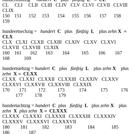
CL CLI CLII CLIII CLIV CLV CLVI CLVII CLVIII
CLIX
150 151 152 153 154 155 156 157 158
159
hundeertsechzig =
hundert
C
plus
fünfzig
L
plus
zehn
X =
CLX
CLX CLXI CLXII CLXIII CLXIV CLXV CLXVI
CLXVII CLXVIII CLXIX
160 161 162 163 164 165 166 167
168 169
hundertsiebzig =
hundert
C
plus
fünfzig
L
plus
zehn
X
plus
zehn
X = CLXX
CLXX CLXXI CLXXII CLXXIII CLXXIV CLXXV
CLXXVI CLXXVII CLXXVIII CLXXIX
170 171 172 173 174 175 176
177 178 179
hundertachtzig =
hundert
C
plus
fünfzig
L
plus
zehn
X
plus
zehn
X
plus zehn
X = CLXXX
CLXXX CLXXXI CLXXXII CLXXXIII CLXXXIV
CLXXXV CLXXXVI CLXXXVII
180 181 182 183 184 185
186 187