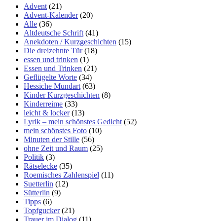
Advent
(21)
Advent-Kalender
(20)
Alle
(36)
Altdeutsche Schrift
(41)
Anekdoten / Kurzgeschichten
(15)
Die dreizehnte Tür
(18)
essen und trinken
(1)
Essen und Trinken
(21)
Geflügelte Worte
(34)
Hessiche Mundart
(63)
Kinder Kurzgeschichten
(8)
Kinderreime
(33)
leicht & locker
(13)
Lyrik – mein schönstes Gedicht
(52)
mein schönstes Foto
(10)
Minuten der Stille
(56)
ohne Zeit und Raum
(25)
Politik
(3)
Rätselecke
(35)
Roemisches Zahlenspiel
(11)
Suetterlin
(12)
Sütterlin
(9)
Tipps
(6)
Topfgucker
(21)
Trauer im Dialog
(11)