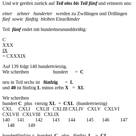
Und wir greifen zurück auf
Teil eins bis Teil fünf
und erinnern uns:
einer
zehner
hunderter
werden zu Zwillingen und Drillingen
fünf sowie fünfzig bleiben Einzelkinder
Teil
fünf
endet mit hundertneununddreißig:
C
XXX
IX
= CXXXIX
Auf 139 folgt 140 hundertvierzig.
Wir schreiben hundert =
C
neu in Teil sechs ist
fünfzig
=
L
und
40
ist fünfzig
L
minus zehn
X
=
XL
Wir schreiben
hundert
C
plus vierzig
XL
=
CXL
(hundertvierzig)
CXL CXLI CXLII CXLIII CXLIV CXLV CXLVI
CXLVII CXLVIII CXLIX
140 141 142 143 144 145 146 147
148 149
hundertfünfzig =
hundert
C
plus
fünfzig
L = CL