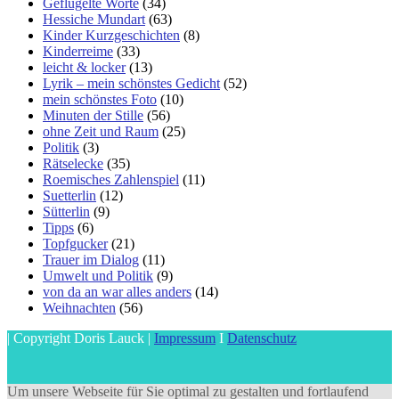
Geflügelte Worte
(34)
Hessiche Mundart
(63)
Kinder Kurzgeschichten
(8)
Kinderreime
(33)
leicht & locker
(13)
Lyrik – mein schönstes Gedicht
(52)
mein schönstes Foto
(10)
Minuten der Stille
(56)
ohne Zeit und Raum
(25)
Politik
(3)
Rätselecke
(35)
Roemisches Zahlenspiel
(11)
Suetterlin
(12)
Sütterlin
(9)
Tipps
(6)
Topfgucker
(21)
Trauer im Dialog
(11)
Umwelt und Politik
(9)
von da an war alles anders
(14)
Weihnachten
(56)
| Copyright Doris Lauck |
Impressum
I
Datenschutz
Um unsere Webseite für Sie optimal zu gestalten und fortlaufend