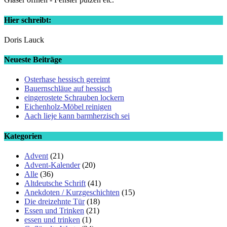
Hier schreibt:
Doris Lauck
Neueste Beiträge
Osterhase hessisch gereimt
Bauernschläue auf hessisch
eingerostete Schrauben lockern
Eichenholz-Möbel reinigen
Aach lieje kann barmherzisch sei
Kategorien
Advent
(21)
Advent-Kalender
(20)
Alle
(36)
Altdeutsche Schrift
(41)
Anekdoten / Kurzgeschichten
(15)
Die dreizehnte Tür
(18)
Essen und Trinken
(21)
essen und trinken
(1)