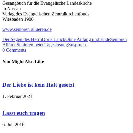
Gesangbuch für die Evangelische Landeskirche
in Nassau
Verlag des Evangelischen Zentralkirchenfonds
Wiesbaden 1900
www.senioren-allueren.de
Der Segen des Herrn
Doris Lauck
Ohne Anfang und Ende
Senioren
Allüren
Senioren beten
Tageslosung
Zuspruch
0
Comments
You Might Also Like
Der Liebe ist kein Halt gesetzt
1. Februar 2021
Lasst euch tragen
6. Juli 2016