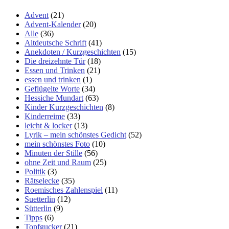
Advent
(21)
Advent-Kalender
(20)
Alle
(36)
Altdeutsche Schrift
(41)
Anekdoten / Kurzgeschichten
(15)
Die dreizehnte Tür
(18)
Essen und Trinken
(21)
essen und trinken
(1)
Geflügelte Worte
(34)
Hessiche Mundart
(63)
Kinder Kurzgeschichten
(8)
Kinderreime
(33)
leicht & locker
(13)
Lyrik – mein schönstes Gedicht
(52)
mein schönstes Foto
(10)
Minuten der Stille
(56)
ohne Zeit und Raum
(25)
Politik
(3)
Rätselecke
(35)
Roemisches Zahlenspiel
(11)
Suetterlin
(12)
Sütterlin
(9)
Tipps
(6)
Topfgucker
(21)