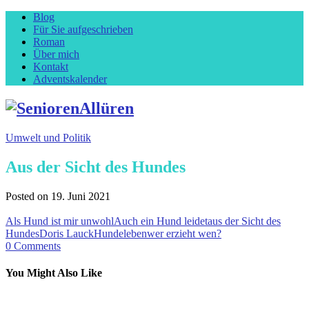
Blog
Für Sie aufgeschrieben
Roman
Über mich
Kontakt
Adventskalender
Umwelt und Politik
Aus der Sicht des Hundes
Posted on
19. Juni 2021
Als Hund ist mir unwohl
Auch ein Hund leidet
aus der Sicht des
Hundes
Doris Lauck
Hundeleben
wer erzieht wen?
0
Comments
You Might Also Like