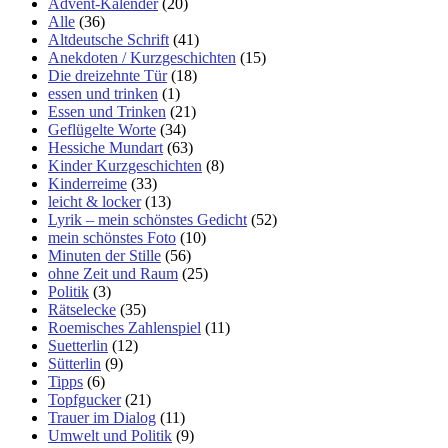
Advent-Kalender
(20)
Alle
(36)
Altdeutsche Schrift
(41)
Anekdoten / Kurzgeschichten
(15)
Die dreizehnte Tür
(18)
essen und trinken
(1)
Essen und Trinken
(21)
Geflügelte Worte
(34)
Hessiche Mundart
(63)
Kinder Kurzgeschichten
(8)
Kinderreime
(33)
leicht & locker
(13)
Lyrik – mein schönstes Gedicht
(52)
mein schönstes Foto
(10)
Minuten der Stille
(56)
ohne Zeit und Raum
(25)
Politik
(3)
Rätselecke
(35)
Roemisches Zahlenspiel
(11)
Suetterlin
(12)
Sütterlin
(9)
Tipps
(6)
Topfgucker
(21)
Trauer im Dialog
(11)
Umwelt und Politik
(9)