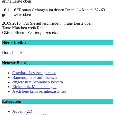
grüne Leiste oben
16.11.16 "Roman Gefangen im dritten Drittel " - Kapitel 62- 63
grüne Leiste oben
26.09.2016 "Für Sie aufgeschrieben" grüne Leiste oben
Tante Klärchen weiß Rat.
Gläser öffnen - Fenster putzen etc.
Hier schreibt:
Doris Lauck
Neueste Beiträge
Osterhase hessisch gereimt
Bauernschläue auf hessisch
eingerostete Schrauben lockern
Eichenholz-Möbel reinigen
Aach lieje kann barmherzisch sei
Kategorien
Advent
(21)