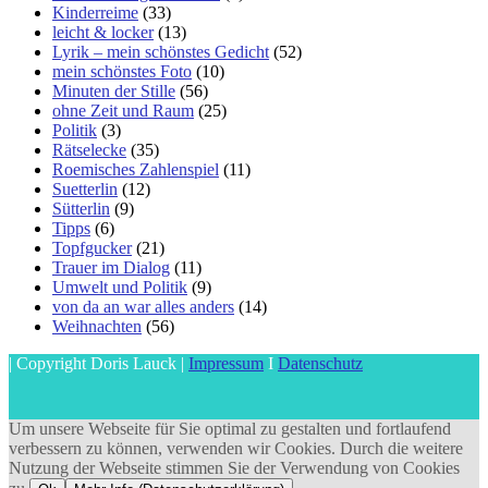
Kinderreime
(33)
leicht & locker
(13)
Lyrik – mein schönstes Gedicht
(52)
mein schönstes Foto
(10)
Minuten der Stille
(56)
ohne Zeit und Raum
(25)
Politik
(3)
Rätselecke
(35)
Roemisches Zahlenspiel
(11)
Suetterlin
(12)
Sütterlin
(9)
Tipps
(6)
Topfgucker
(21)
Trauer im Dialog
(11)
Umwelt und Politik
(9)
von da an war alles anders
(14)
Weihnachten
(56)
| Copyright Doris Lauck |
Impressum
I
Datenschutz
Um unsere Webseite für Sie optimal zu gestalten und fortlaufend
verbessern zu können, verwenden wir Cookies. Durch die weitere
Nutzung der Webseite stimmen Sie der Verwendung von Cookies