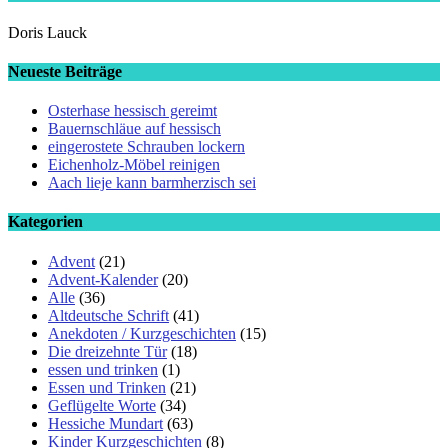
Doris Lauck
Neueste Beiträge
Osterhase hessisch gereimt
Bauernschläue auf hessisch
eingerostete Schrauben lockern
Eichenholz-Möbel reinigen
Aach lieje kann barmherzisch sei
Kategorien
Advent
(21)
Advent-Kalender
(20)
Alle
(36)
Altdeutsche Schrift
(41)
Anekdoten / Kurzgeschichten
(15)
Die dreizehnte Tür
(18)
essen und trinken
(1)
Essen und Trinken
(21)
Geflügelte Worte
(34)
Hessiche Mundart
(63)
Kinder Kurzgeschichten
(8)