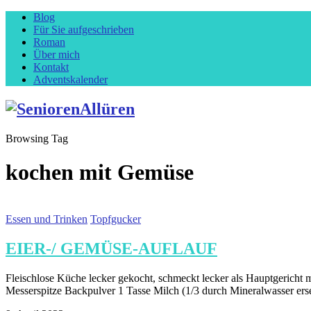
Blog
Für Sie aufgeschrieben
Roman
Über mich
Kontakt
Adventskalender
Browsing Tag
kochen mit Gemüse
Essen und Trinken
Topfgucker
EIER-/ GEMÜSE-AUFLAUF
Fleischlose Küche lecker gekocht, schmeckt lecker als Hauptgericht mi
Messerspitze Backpulver 1 Tasse Milch (1/3 durch Mineralwasser er