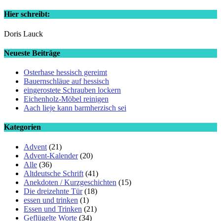
Hier schreibt:
Doris Lauck
Neueste Beiträge
Osterhase hessisch gereimt
Bauernschläue auf hessisch
eingerostete Schrauben lockern
Eichenholz-Möbel reinigen
Aach lieje kann barmherzisch sei
Kategorien
Advent
(21)
Advent-Kalender
(20)
Alle
(36)
Altdeutsche Schrift
(41)
Anekdoten / Kurzgeschichten
(15)
Die dreizehnte Tür
(18)
essen und trinken
(1)
Essen und Trinken
(21)
Geflügelte Worte
(34)