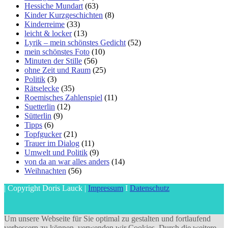
Hessiche Mundart
(63)
Kinder Kurzgeschichten
(8)
Kinderreime
(33)
leicht & locker
(13)
Lyrik – mein schönstes Gedicht
(52)
mein schönstes Foto
(10)
Minuten der Stille
(56)
ohne Zeit und Raum
(25)
Politik
(3)
Rätselecke
(35)
Roemisches Zahlenspiel
(11)
Suetterlin
(12)
Sütterlin
(9)
Tipps
(6)
Topfgucker
(21)
Trauer im Dialog
(11)
Umwelt und Politik
(9)
von da an war alles anders
(14)
Weihnachten
(56)
| Copyright Doris Lauck |
Impressum
I
Datenschutz
Um unsere Webseite für Sie optimal zu gestalten und fortlaufend
verbessern zu können, verwenden wir Cookies. Durch die weitere