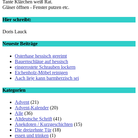
Tante Klärchen weiß Rat.
Gläser öffnen - Fenster putzen etc.
Hier schreibt:
Doris Lauck
Neueste Beiträge
Osterhase hessisch gereimt
Bauernschläue auf hessisch
eingerostete Schrauben lockern
Eichenholz-Möbel reinigen
Aach lieje kann barmherzisch sei
Kategorien
Advent
(21)
Advent-Kalender
(20)
Alle
(36)
Altdeutsche Schrift
(41)
Anekdoten / Kurzgeschichten
(15)
Die dreizehnte Tür
(18)
essen und trinken
(1)