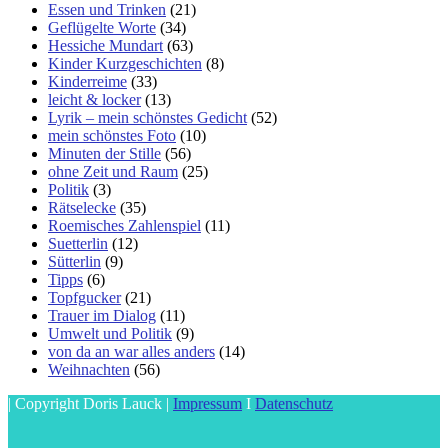
Essen und Trinken
(21)
Geflügelte Worte
(34)
Hessiche Mundart
(63)
Kinder Kurzgeschichten
(8)
Kinderreime
(33)
leicht & locker
(13)
Lyrik – mein schönstes Gedicht
(52)
mein schönstes Foto
(10)
Minuten der Stille
(56)
ohne Zeit und Raum
(25)
Politik
(3)
Rätselecke
(35)
Roemisches Zahlenspiel
(11)
Suetterlin
(12)
Sütterlin
(9)
Tipps
(6)
Topfgucker
(21)
Trauer im Dialog
(11)
Umwelt und Politik
(9)
von da an war alles anders
(14)
Weihnachten
(56)
| Copyright Doris Lauck |
Impressum
I
Datenschutz