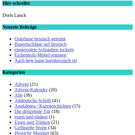
Hier schreibt:
Doris Lauck
Neueste Beiträge
Osterhase hessisch gereimt
Bauernschläue auf hessisch
eingerostete Schrauben lockern
Eichenholz-Möbel reinigen
Aach lieje kann barmherzisch sei
Kategorien
Advent
(21)
Advent-Kalender
(20)
Alle
(36)
Altdeutsche Schrift
(41)
Anekdoten / Kurzgeschichten
(15)
Die dreizehnte Tür
(18)
essen und trinken
(1)
Essen und Trinken
(21)
Geflügelte Worte
(34)
Hessiche Mundart
(63)