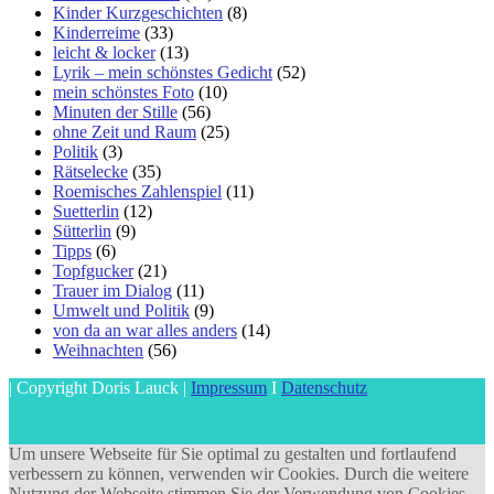
Kinder Kurzgeschichten
(8)
Kinderreime
(33)
leicht & locker
(13)
Lyrik – mein schönstes Gedicht
(52)
mein schönstes Foto
(10)
Minuten der Stille
(56)
ohne Zeit und Raum
(25)
Politik
(3)
Rätselecke
(35)
Roemisches Zahlenspiel
(11)
Suetterlin
(12)
Sütterlin
(9)
Tipps
(6)
Topfgucker
(21)
Trauer im Dialog
(11)
Umwelt und Politik
(9)
von da an war alles anders
(14)
Weihnachten
(56)
| Copyright Doris Lauck |
Impressum
I
Datenschutz
Um unsere Webseite für Sie optimal zu gestalten und fortlaufend
verbessern zu können, verwenden wir Cookies. Durch die weitere
Nutzung der Webseite stimmen Sie der Verwendung von Cookies