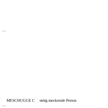
M …
rwirrt MESCHUGGE C stetig meckernde Person
 …