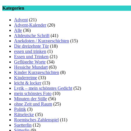
Kategorien
Advent
(21)
Advent-Kalender
(20)
Alle
(36)
Altdeutsche Schrift
(41)
Anekdoten / Kurzgeschichten
(15)
Die dreizehnte Tür
(18)
essen und trinken
(1)
Essen und Trinken
(21)
Geflügelte Worte
(34)
Hessiche Mundart
(63)
Kinder Kurzgeschichten
(8)
Kinderreime
(33)
leicht & locker
(13)
Lyrik – mein schönstes Gedicht
(52)
mein schönstes Foto
(10)
Minuten der Stille
(56)
ohne Zeit und Raum
(25)
Politik
(3)
Rätselecke
(35)
Roemisches Zahlenspiel
(11)
Suetterlin
(12)
Sütterlin
(9)