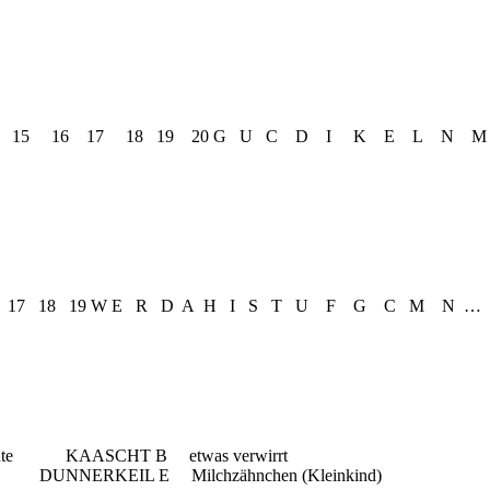
4 15 16 17 18 19 20 G U C D I K E L N 
16 17 18 19 W E R D A H I S T U F G C M N …
e für die Kartoffelernte KAASCHT B etwas ve
IL E Milchzähnchen (Kleinkind)