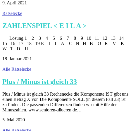
9. April 2021
Rätselecke
ZAHLENSPIEL < E I L A >
Lösung 1 2 3 4 5 6 7 8 9 10 11 12 13 14
15 16 17 18 19 E I L A C N H B O R V K
W T D U …
18. Januar 2021
Alle
Rätselecke
Plus / Minus ist gleich 33
Plus / Minus ist gleich 33 Rechenecke die Komponente IST gibt uns
einen Betrag X vor. Die Komponente SOLL (in diesem Fall 33) ist
zu finden. Die passenden Differenzen finden wir mit Hilfe der
Minuszahlen. www.senioren-allueren.de…
5. Mai 2020
Alle
Rätselecke