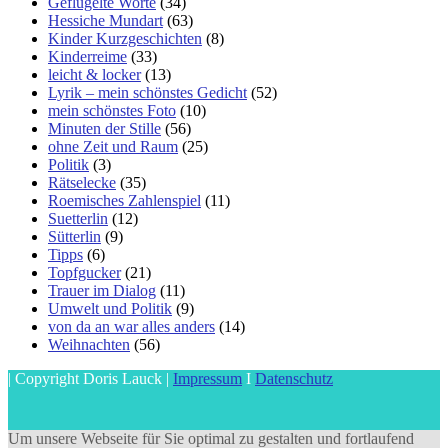
Geflügelte Worte
(34)
Hessiche Mundart
(63)
Kinder Kurzgeschichten
(8)
Kinderreime
(33)
leicht & locker
(13)
Lyrik – mein schönstes Gedicht
(52)
mein schönstes Foto
(10)
Minuten der Stille
(56)
ohne Zeit und Raum
(25)
Politik
(3)
Rätselecke
(35)
Roemisches Zahlenspiel
(11)
Suetterlin
(12)
Sütterlin
(9)
Tipps
(6)
Topfgucker
(21)
Trauer im Dialog
(11)
Umwelt und Politik
(9)
von da an war alles anders
(14)
Weihnachten
(56)
| Copyright Doris Lauck |
Impressum
I
Datenschutz
Um unsere Webseite für Sie optimal zu gestalten und fortlaufend