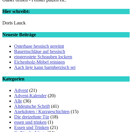
Hier schreibt:
Doris Lauck
Neueste Beiträge
Osterhase hessisch gereimt
Bauernschläue auf hessisch
eingerostete Schrauben lockern
Eichenholz-Möbel reinigen
Aach lieje kann barmherzisch sei
Kategorien
Advent
(21)
Advent-Kalender
(20)
Alle
(36)
Altdeutsche Schrift
(41)
Anekdoten / Kurzgeschichten
(15)
Die dreizehnte Tür
(18)
essen und trinken
(1)
Essen und Trinken
(21)