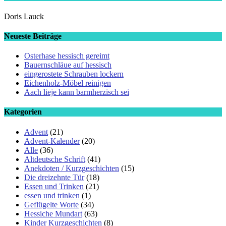
Doris Lauck
Neueste Beiträge
Osterhase hessisch gereimt
Bauernschläue auf hessisch
eingerostete Schrauben lockern
Eichenholz-Möbel reinigen
Aach lieje kann barmherzisch sei
Kategorien
Advent
(21)
Advent-Kalender
(20)
Alle
(36)
Altdeutsche Schrift
(41)
Anekdoten / Kurzgeschichten
(15)
Die dreizehnte Tür
(18)
Essen und Trinken
(21)
essen und trinken
(1)
Geflügelte Worte
(34)
Hessiche Mundart
(63)
Kinder Kurzgeschichten
(8)