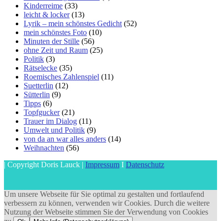
Kinderreime
(33)
leicht & locker
(13)
Lyrik – mein schönstes Gedicht
(52)
mein schönstes Foto
(10)
Minuten der Stille
(56)
ohne Zeit und Raum
(25)
Politik
(3)
Rätselecke
(35)
Roemisches Zahlenspiel
(11)
Suetterlin
(12)
Sütterlin
(9)
Tipps
(6)
Topfgucker
(21)
Trauer im Dialog
(11)
Umwelt und Politik
(9)
von da an war alles anders
(14)
Weihnachten
(56)
| Copyright Doris Lauck |
Impressum
I
Datenschutz
Um unsere Webseite für Sie optimal zu gestalten und fortlaufend
verbessern zu können, verwenden wir Cookies. Durch die weitere
Nutzung der Webseite stimmen Sie der Verwendung von Cookies