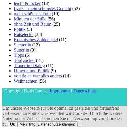
leicht & locker
(13)
Lyrik – mein schönstes Gedicht
(52)
mein schönstes Foto
(10)
Minuten der Stille
(56)
ohne Zeit und Raum
(25)
Politik
(3)
Rätselecke
(35)
Roemisches Zahlenspiel
(11)
Suetterlin
(12)
Sütterlin
(9)
Tipps
(6)
Topfgucker
(21)
Trauer im Dialog
(11)
Umwelt und Politik
(9)
von da an war alles anders
(14)
Weihnachten
(56)
| Copyright Doris Lauck |
Impressum
I
Datenschutz
Um unsere Webseite für Sie optimal zu gestalten und fortlaufend
verbessern zu können, verwenden wir Cookies. Durch die weitere
Nutzung der Webseite stimmen Sie der Verwendung von Cookies
zu.
Ok
Mehr Info (Datenschutzerklärung)