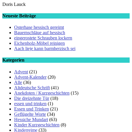
Doris Lauck
Neueste Beiträge
Osterhase hessisch gereimt
Bauernschläue auf hessisch
eingerostete Schrauben lockern
Eichenholz-Möbel reinigen
Aach lieje kann barmherzisch sei
Kategorien
Advent
(21)
Advent-Kalender
(20)
Alle
(36)
Altdeutsche Schrift
(41)
Anekdoten / Kurzgeschichten
(15)
Die dreizehnte Tür
(18)
essen und trinken
(1)
Essen und Trinken
(21)
Geflügelte Worte
(34)
Hessiche Mundart
(63)
Kinder Kurzgeschichten
(8)
Kinderreime
(33)