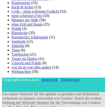
Kinderreime
(33)
leicht & locker
(13)
Lyrik – mein schönstes Gedicht
(52)
mein schönstes Foto
(10)
Minuten der Stille
(56)
ohne Zeit und Raum
(25)
Politik
(3)
Rätselecke
(35)
Roemisches Zahlenspiel
(11)
Suetterlin
(12)
Sütterlin
(9)
Tipps
(6)
Topfgucker
(21)
Trauer im Dialog
(11)
Umwelt und Politik
(9)
von da an war alles anders
(14)
Weihnachten
(56)
| Copyright Doris Lauck |
Impressum
I
Datenschutz
Um unsere Webseite für Sie optimal zu gestalten und fortlaufend
verbessern zu können, verwenden wir Cookies. Durch die weitere
Nutzung der Webseite stimmen Sie der Verwendung von Cookies