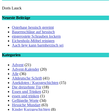
Doris Lauck
Neueste Beiträge
Osterhase hessisch gereimt
Bauernschläue auf hessisch
eingerostete Schrauben lockern
Eichenholz-Möbel reinigen
Aach lieje kann barmherzisch sei
Kategorien
Advent
(21)
Advent-Kalender
(20)
Alle
(36)
Altdeutsche Schrift
(41)
Anekdoten / Kurzgeschichten
(15)
Die dreizehnte Tür
(18)
Essen und Trinken
(21)
essen und trinken
(1)
Geflügelte Worte
(34)
Hessiche Mundart
(63)
Kinder Kurzgeschichten
(8)