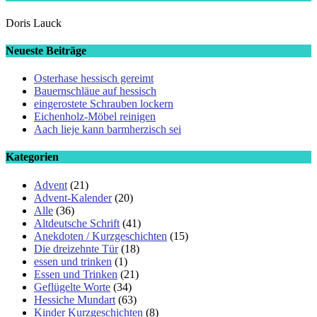
Doris Lauck
Neueste Beiträge
Osterhase hessisch gereimt
Bauernschläue auf hessisch
eingerostete Schrauben lockern
Eichenholz-Möbel reinigen
Aach lieje kann barmherzisch sei
Kategorien
Advent
(21)
Advent-Kalender
(20)
Alle
(36)
Altdeutsche Schrift
(41)
Anekdoten / Kurzgeschichten
(15)
Die dreizehnte Tür
(18)
essen und trinken
(1)
Essen und Trinken
(21)
Geflügelte Worte
(34)
Hessiche Mundart
(63)
Kinder Kurzgeschichten
(8)