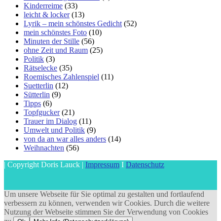
Kinderreime
(33)
leicht & locker
(13)
Lyrik – mein schönstes Gedicht
(52)
mein schönstes Foto
(10)
Minuten der Stille
(56)
ohne Zeit und Raum
(25)
Politik
(3)
Rätselecke
(35)
Roemisches Zahlenspiel
(11)
Suetterlin
(12)
Sütterlin
(9)
Tipps
(6)
Topfgucker
(21)
Trauer im Dialog
(11)
Umwelt und Politik
(9)
von da an war alles anders
(14)
Weihnachten
(56)
| Copyright Doris Lauck |
Impressum
I
Datenschutz
Um unsere Webseite für Sie optimal zu gestalten und fortlaufend
verbessern zu können, verwenden wir Cookies. Durch die weitere
Nutzung der Webseite stimmen Sie der Verwendung von Cookies