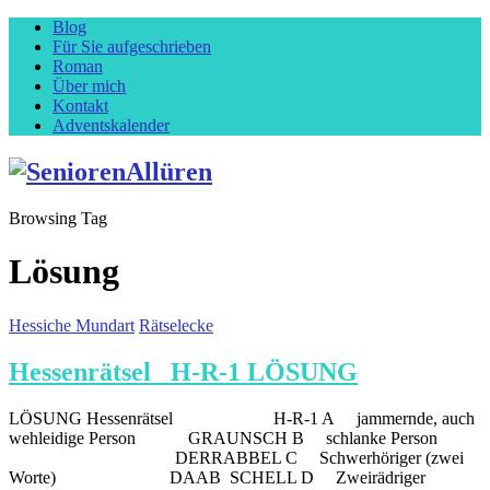
Blog
Für Sie aufgeschrieben
Roman
Über mich
Kontakt
Adventskalender
Browsing Tag
Lösung
Hessiche Mundart
Rätselecke
Hessenrätsel H-R-1 LÖSUNG
LÖSUNG Hessenrätsel H-R-1 A jammernde, auch
wehleidige Person GRAUNSCH B schlanke Person
DERRABBEL C Schwerhöriger (zwei
Worte) DAAB SCHELL D Zweirädriger