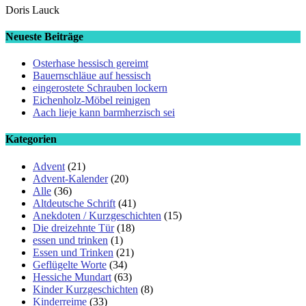
Doris Lauck
Neueste Beiträge
Osterhase hessisch gereimt
Bauernschläue auf hessisch
eingerostete Schrauben lockern
Eichenholz-Möbel reinigen
Aach lieje kann barmherzisch sei
Kategorien
Advent
(21)
Advent-Kalender
(20)
Alle
(36)
Altdeutsche Schrift
(41)
Anekdoten / Kurzgeschichten
(15)
Die dreizehnte Tür
(18)
essen und trinken
(1)
Essen und Trinken
(21)
Geflügelte Worte
(34)
Hessiche Mundart
(63)
Kinder Kurzgeschichten
(8)
Kinderreime
(33)