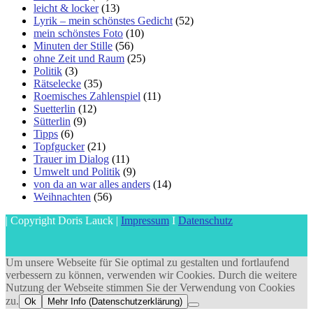
leicht & locker
(13)
Lyrik – mein schönstes Gedicht
(52)
mein schönstes Foto
(10)
Minuten der Stille
(56)
ohne Zeit und Raum
(25)
Politik
(3)
Rätselecke
(35)
Roemisches Zahlenspiel
(11)
Suetterlin
(12)
Sütterlin
(9)
Tipps
(6)
Topfgucker
(21)
Trauer im Dialog
(11)
Umwelt und Politik
(9)
von da an war alles anders
(14)
Weihnachten
(56)
| Copyright Doris Lauck |
Impressum
I
Datenschutz
Um unsere Webseite für Sie optimal zu gestalten und fortlaufend
verbessern zu können, verwenden wir Cookies. Durch die weitere
Nutzung der Webseite stimmen Sie der Verwendung von Cookies
zu.
Ok
Mehr Info (Datenschutzerklärung)