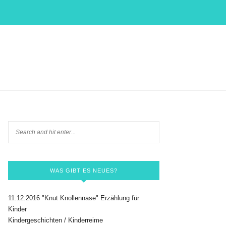
WAS GIBT ES NEUES?
11.12.2016 "Knut Knollennase" Erzählung für
Kinder
Kindergeschichten / Kinderreime