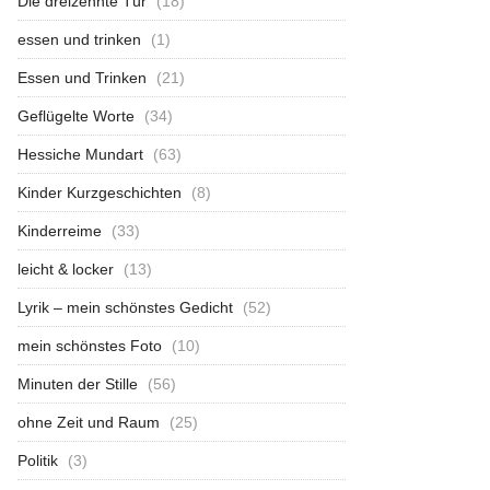
Die dreizehnte Tür
(18)
essen und trinken
(1)
Essen und Trinken
(21)
Geflügelte Worte
(34)
Hessiche Mundart
(63)
Kinder Kurzgeschichten
(8)
Kinderreime
(33)
leicht & locker
(13)
Lyrik – mein schönstes Gedicht
(52)
mein schönstes Foto
(10)
Minuten der Stille
(56)
ohne Zeit und Raum
(25)
Politik
(3)