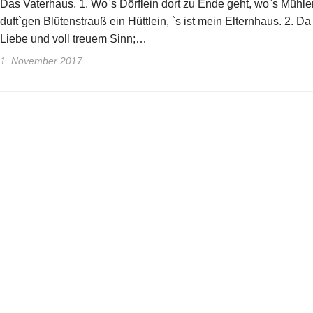
Das Vaterhaus. 1. Wo`s Dörflein dort zu Ende geht, wo`s Mühle
duft`gen Blütenstrauß ein Hüttlein, `s ist mein Elternhaus. 2. D
Liebe und voll treuem Sinn;…
1. November 2017