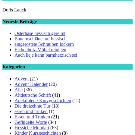
Doris Lauck
Neueste Beiträge
Osterhase hessisch gereimt
Bauernschläue auf hessisch
eingerostete Schrauben lockern
Eichenholz-Möbel reinigen
Aach lieje kann barmherzisch sei
Kategorien
Advent
(21)
Advent-Kalender
(20)
Alle
(36)
Altdeutsche Schrift
(41)
Anekdoten / Kurzgeschichten
(15)
Die dreizehnte Tür
(18)
essen und trinken
(1)
Essen und Trinken
(21)
Geflügelte Worte
(34)
Hessiche Mundart
(63)
Kinder Kurzgeschichten
(8)